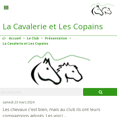
La Cavalerie et Les Copains
Balades
Accueil
>
Le Club
>
Présentation
>
Planning
La Cavalerie et Les Copains
Menu
Mon compte
Panier
0
samedi 23 mars 2024
Contact
Les chevaux c’est bien, mais au club ils ont leurs
compagnons adorés. Les voici ...