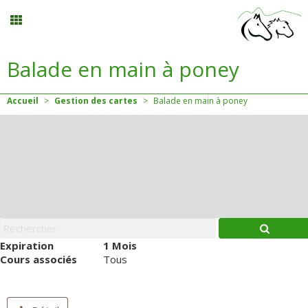
Balade en main à poney
Anniversaires
Accueil
>
Gestion des cartes
>
Balade en main à poney
Planning
Menu
Mon compte
Panier
0
Expiration
1 Mois
Cours associés
Tous
Contact