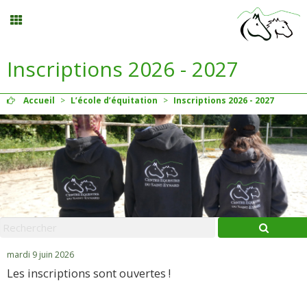
Inscriptions 2026 - 2027
Balades
Accueil
>
L’école d’équitation
>
Inscriptions 2026 - 2027
Planning
Menu
Mon compte
Panier
0
mardi 9 juin 2026
Les inscriptions sont ouvertes !
Contact