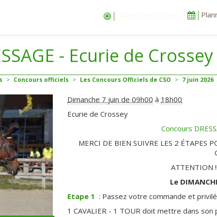
Balades
Plan
SSAGE - Ecurie de Crossey 
s
>
Concours officiels
>
Les Concours Officiels de CSO
>
7
juin
2026
Dimanche 7 juin de 09h00
à
18h00
Ecurie de Crossey
Concours DRESSA
MERCI DE BIEN SUIVRE LES 2 ÉTAPES 
ATTENTION !! F
Le DIMANCHE
Etape 1
: Passez votre commande et privilég
1 CAVALIER - 1 TOUR doit mettre dans son 