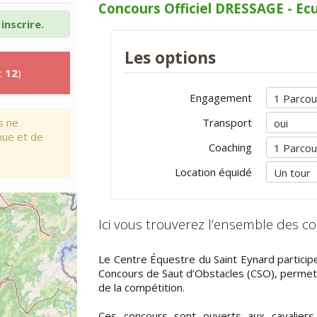
Concours Officiel DRESSAGE - Ecu
inscrire.
Les options
:
12
)
Engagement
s ne
Transport
nue et de
Coaching
Location équidé
Ici vous trouverez l’ensemble des co
Le Centre Équestre du Saint Eynard partici
Concours de Saut d’Obstacles (CSO), permett
de la compétition.
Ces concours sont ouverts aux cavaliers