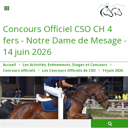
Concours Officiel CSO CH 4
Balades
fers - Notre Dame de Mesage -
Planning
14 juin 2026
Menu
Accueil
>
Les Activités, Evènements, Stages et Concours
>
Concours officiels
>
Les Concours Officiels de CSO
>
14
juin
2026
Mon compte
Panier
0
Contact